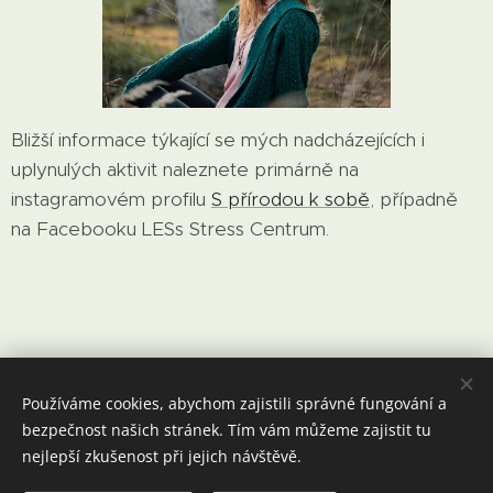
Bližší informace týkající se mých nadcházejících i
uplynulých aktivit naleznete primárně na
instagramovém profilu
S přírodou k sobě
, případně
na Facebooku LESs Stress Centrum.
Používáme cookies, abychom zajistili správné fungování a
bezpečnost našich stránek. Tím vám můžeme zajistit tu
nejlepší zkušenost při jejich návštěvě.
© 2022 Mgr. Johana Pytlíčková
© autorkou fotografií je Kristýna Sekyrová