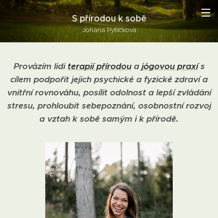
S přírodou k sobě
Johana Pytlíčková
Provázím lidi
terapií přírodou
a
jógovou praxí
s
cílem podpořit jejich psychické a fyzické zdraví a
vnitřní rovnováhu, posílit odolnost a lepší zvládání
stresu, prohloubit sebepoznání, osobnostní rozvoj
a vztah k sobě samým i k přírodě.