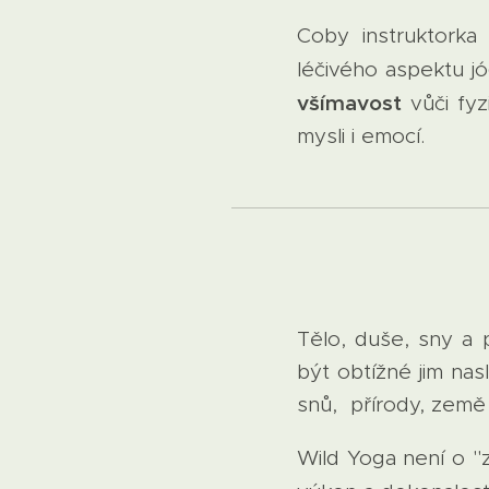
Coby instruktork
léčivého aspektu j
všímavost
vůči fyz
mysli i emocí.
Tělo, duše, sny a 
být obtížné jim nas
snů, přírody, země 
Wild Yoga není o "z