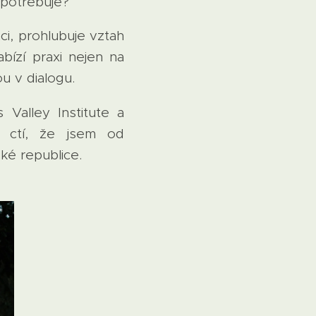
ď potřebuje?
ci, prohlubuje vztah
bízí praxi nejen na
ou v dialogu.
Valley Institute a
 ctí, že jsem od
ké republice.