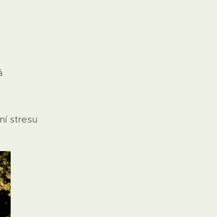
á
ní stresu