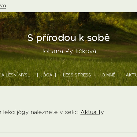
 603
S přírodou k sobě
Johana Pytlíčková
 A LESNÍ MYSL
JÓGA
LESS STRESS
O MNĚ
AKTU
 lekcí jógy naleznete v sekci
Aktuality
.