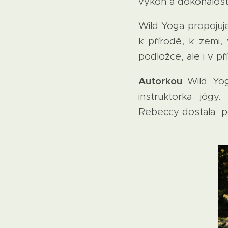
výkon a dokonalost
Wild Yoga propojuje
k přírodě, k zemi,
podložce, ale i v př
Autorkou
Wild Yo
instruktorka jógy. 
Rebeccy dostala pov