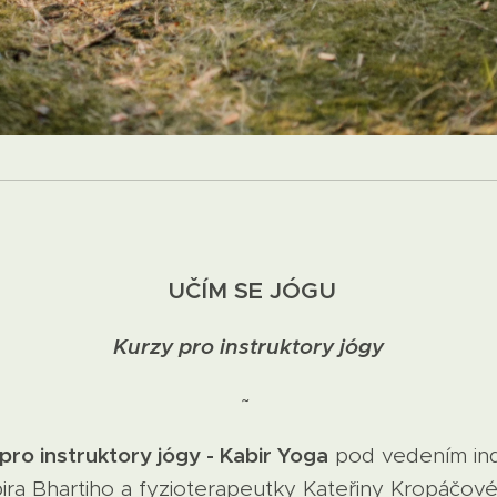
UČÍM SE JÓGU
Kurzy pro instruktory jógy
~
ro instruktory jógy - Kabir Yoga
pod vedením ind
bira Bhartiho a fyzioterapeutky Kateřiny Kropáčov