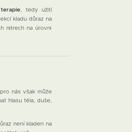
terapie
, tedy užití
ekcí kladu důraz na
h nitrech na úrovni
y pro nás však může
at hlasu těla, duše,
Důraz není kladen na