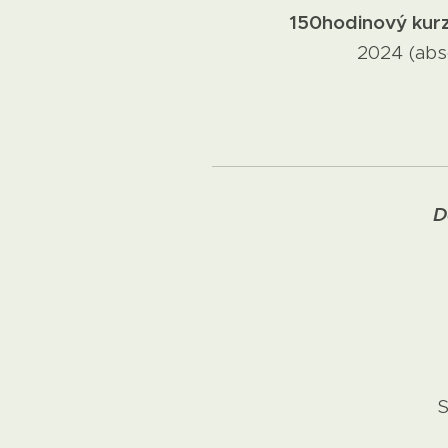
150hodinový kurz
2024 (abs
D
S