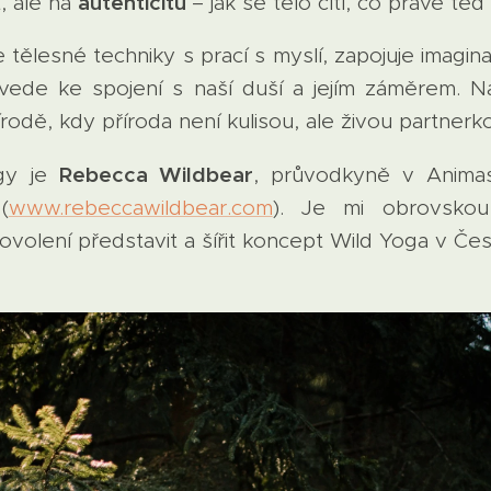
autenticitu
, ale na
– jak se tělo cítí, co právě te
 tělesné techniky s prací s myslí, zapojuje imagina
 vede ke spojení s naší duší a jejím záměrem. Na
írodě, kdy příroda není kulisou, ale živou partnerk
Rebecca Wildbear
gy je
, průvodkyně v Animas 
(
www.rebeccawildbear.com
). Je mi obrovskou
olení představit a šířit koncept Wild Yoga v Čes