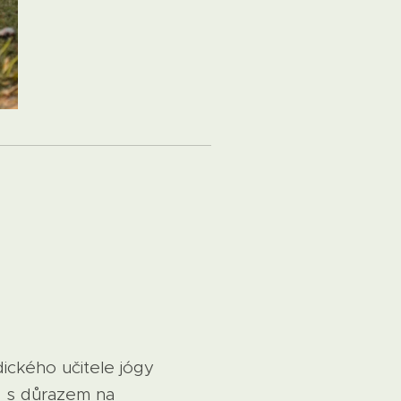
ického učitele jógy
é s důrazem na