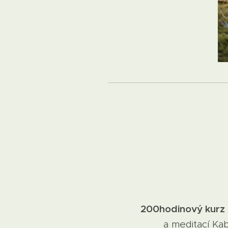
200hodinový kurz p
a meditací Ka