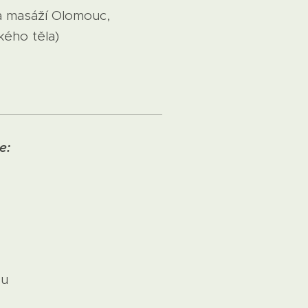
a masáží Olomouc,
kého těla)
e:
ou