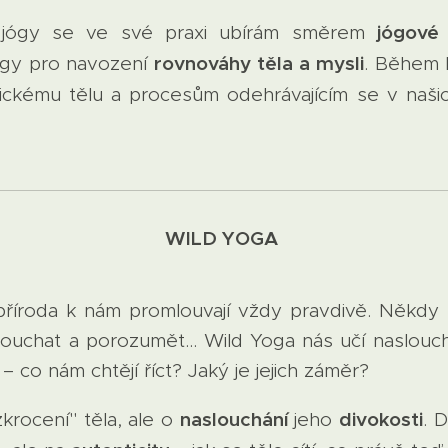
jógové 
a jógy se ve své praxi ubírám směrem
rovnováhy těla a mysli
ógy pro navození
. Během l
ickému tělu a procesům odehrávajícím se v našic
WILD YOGA
příroda k nám promlouvají vždy pravdivě. Někd
louchat a porozumět... Wild Yoga nás učí naslouch
– co nám chtějí říct? Jaký je jejich záměr?
naslouchání
divokosti
krocení" těla, ale o
jeho
. 