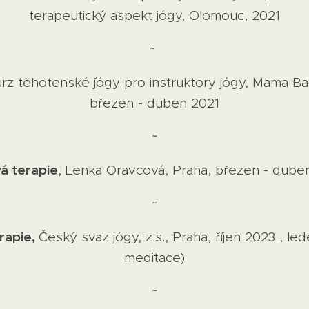
terapeutický aspekt jógy, Olomouc, 2021
~
rz těhotenské ´jógy pro instruktory jógy, Mama Ba
březen - duben 2021
~
á terapie
, Lenka Oravcová, Praha, březen - dube
~
rapie,
Český svaz jógy, z.s., Praha, říjen 2023 , l
meditace)
~